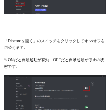
「Discordを開く」のスイッチをクリックしてオン/オフを
切替えます。
※ONだと自動起動が有効、OFFだと自動起動が停止の状
態です。