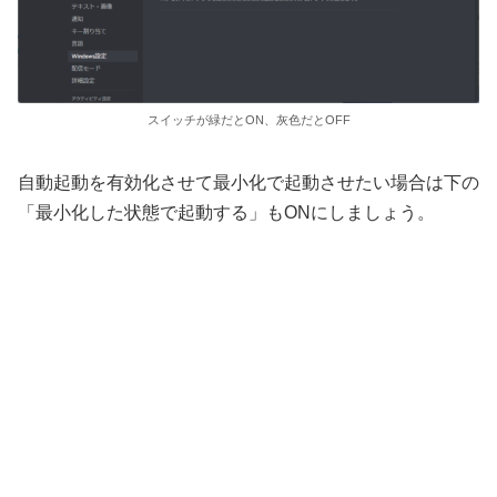
スイッチが緑だとON、灰色だとOFF
自動起動を有効化させて最小化で起動させたい場合は下の
「最小化した状態で起動する」もONにしましょう。