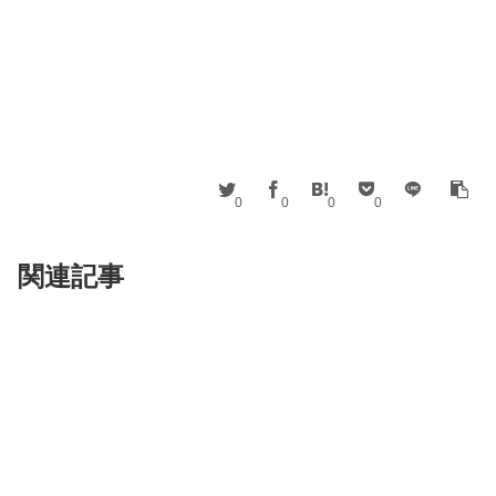
0
0
0
0
関連記事