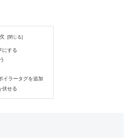
次
字にする
う
ポイラータグを追加
を伏せる