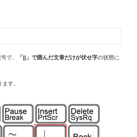
記号で、
「||」で囲んだ文章だけが伏せ字
の状態に
ります。