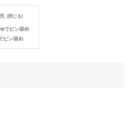
次
omeでピン留め
eでピン留め