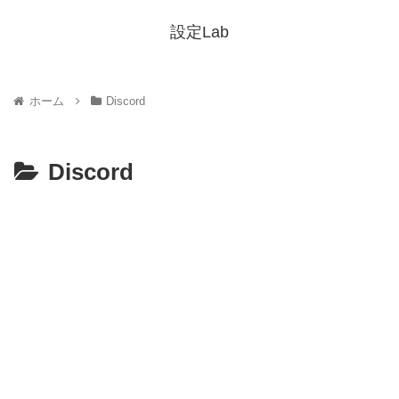
設定Lab
ホーム
Discord
Discord