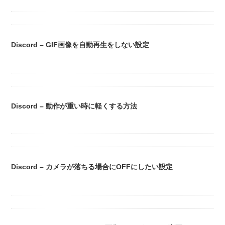
Discord – GIF画像を自動再生をしない設定
Discord – 動作が重い時に軽くする方法
Discord – カメラが落ちる場合にOFFにしたい設定