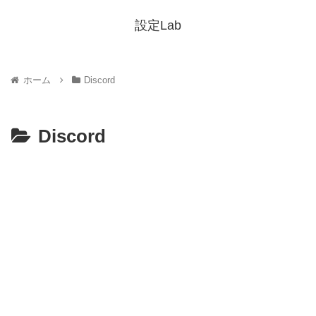
設定Lab
ホーム
Discord
Discord