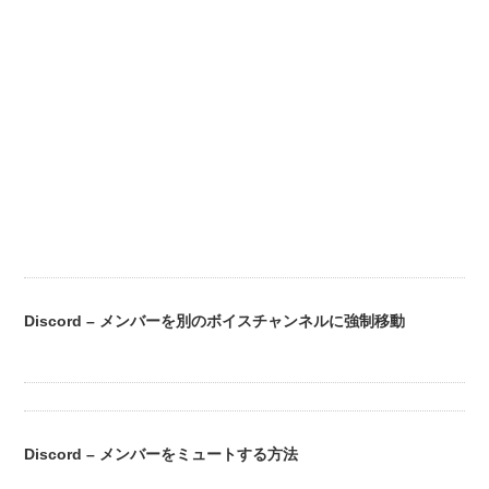
Discord – メンバーを別のボイスチャンネルに強制移動
Discord – メンバーをミュートする方法